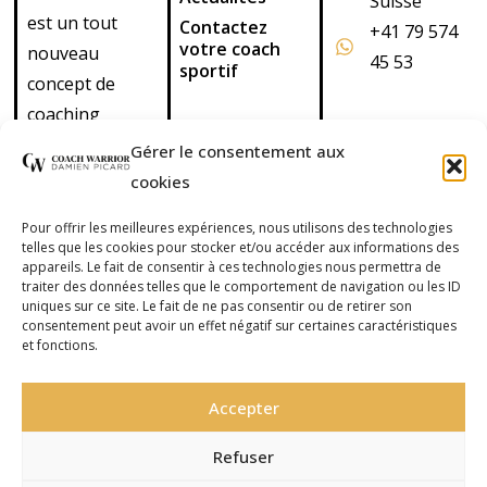
Suisse
est un tout
Contactez
+41 79 574
votre coach
nouveau
45 53
sportif
concept de
coaching
personnalisé
Gérer le consentement aux
vous proposant
cookies
des services
Pour offrir les meilleures expériences, nous utilisons des technologies
complets, basé
telles que les cookies pour stocker et/ou accéder aux informations des
sur le
appareils. Le fait de consentir à ces technologies nous permettra de
traiter des données telles que le comportement de navigation ou les ID
functional
uniques sur ce site. Le fait de ne pas consentir ou de retirer son
training.
consentement peut avoir un effet négatif sur certaines caractéristiques
et fonctions.
Découvrez
également nos
Accepter
cours de cross
training en
Refuser
outdoor