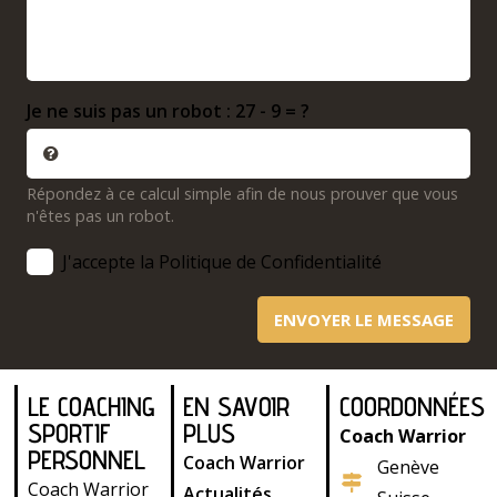
Je ne suis pas un robot :
27 - 9 = ?
Répondez à ce calcul simple afin de nous prouver que vous
n'êtes pas un robot.
J'accepte la Politique de Confidentialité
ENVOYER LE MESSAGE
LE COACHING
EN SAVOIR
COORDONNÉES
SPORTIF
PLUS
Coach Warrior
PERSONNEL
Coach Warrior
Genève
Coach Warrior
Actualités