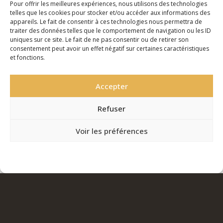
Pour offrir les meilleures expériences, nous utilisons des technologies
quotidienne
et bénéficier des conseils avisés d’un coach sportif
telles que les cookies pour stocker et/ou accéder aux informations des
appareils. Le fait de consentir à ces technologies nous permettra de
sont des moyens pratiques et efficaces pour renforcer notre
traiter des données telles que le comportement de navigation ou les ID
système immunitaire. Il est essentiel de se rappeler que la
uniques sur ce site. Le fait de ne pas consentir ou de retirer son
consentement peut avoir un effet négatif sur certaines caractéristiques
cohérence dans ces pratiques est la clé pour des résultats
et fonctions.
durables.
Accepter
Investir dans sa santé avec le sport et un coach
Refuser
sportif
Voir les préférences
En conclusion, la réponse à la question
« comment
booster son immunité »
réside dans un mode de vie
sain
Politique de Confidentialité – RGPD
Politique de Confidentialité – RGPD
et équilibré
, mettant l’accent sur le sport. Les avantages
de l’exercice régulier sont multiples, allant de l’amélioration
de la condition physique à la stimulation du système
immunitaire. Avec l’accompagnement d’un coach sportif,
vous pouvez personnaliser votre approche, maximisant