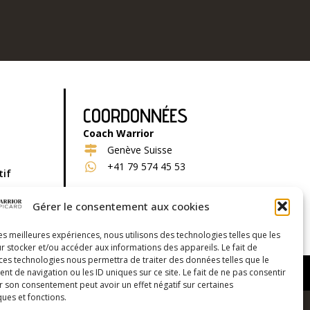
COORDONNÉES
Coach Warrior
Genève Suisse
+41 79 574 45 53
tif
Gérer le consentement aux cookies
les meilleures expériences, nous utilisons des technologies telles que les
r stocker et/ou accéder aux informations des appareils. Le fait de
 ces technologies nous permettra de traiter des données telles que le
ndora Communication, agence web à Montpellier & Lyon
 de navigation ou les ID uniques sur ce site. Le fait de ne pas consentir
r son consentement peut avoir un effet négatif sur certaines
ques et fonctions.