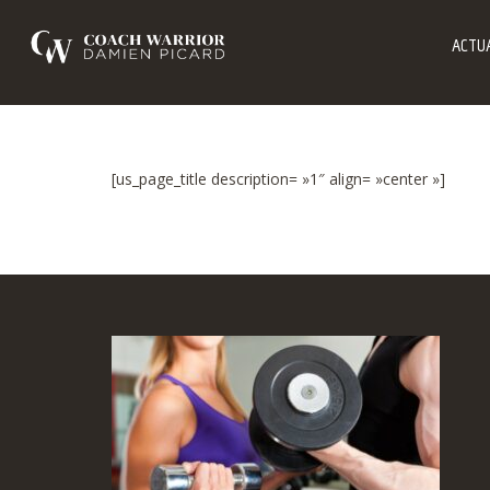
ACTUA
[us_page_title description= »1″ align= »center »]