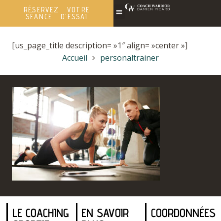
RÉSERVEZ VOTRE
SÉANCE D'ESSAI
[us_page_title description= »1″ align= »center »]
Accueil
personaltrainer
LE COACHING
EN SAVOIR
COORDONNÉES