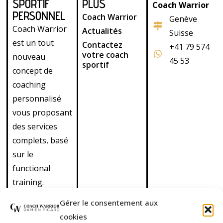
SPORTIF
PLUS
Coach Warrior
PERSONNEL
Coach Warrior
Genève
Coach Warrior
Actualités
Suisse
est un tout
Contactez
+41 79 574
votre coach
nouveau
45 53
sportif
concept de
coaching
personnalisé
vous proposant
des services
complets, basé
sur le
functional
training.
Découvrez
Gérer le consentement aux
également nos
cookies