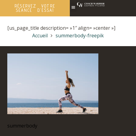
RÉSERVEZ VOTRE
SÉANCE D'ESSAI
[us_page_title description= »1″ align= »center »]
Accueil
summerbody-freepik
summerbody