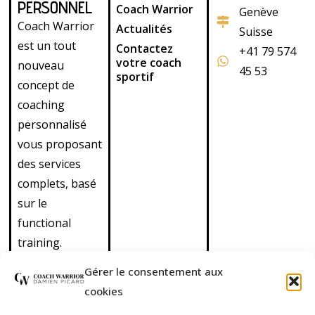
PERSONNEL
Coach Warrior
Genève
Coach Warrior
Actualités
Suisse
est un tout
Contactez
+41 79 574
votre coach
nouveau
45 53
sportif
concept de
coaching
personnalisé
vous proposant
des services
complets, basé
sur le
functional
training.
Découvrez
Gérer le consentement aux
également nos
cookies
cours de cross