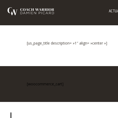
ACTUA
[us_page_title description= »1″ align= »center »]
[woocommerce_cart]