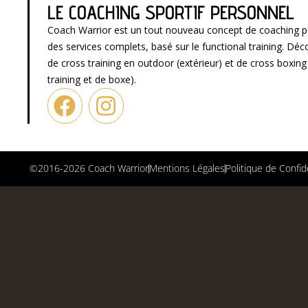
LE COACHING SPORTIF PERSONNEL
Coach Warrior est un tout nouveau concept de coaching p
des services complets, basé sur le functional training. D
de cross training en outdoor (extérieur) et de cross boxin
training et de boxe).
©2016-2026 Coach Warrior
Mentions Légales
Politique de Confid