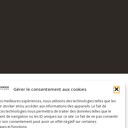
Gérer le consentement aux cookies
COORDONNÉES
les meilleures expériences, nous utilisons des technologies telles que les
Coach Warrior
r stocker et/ou accéder aux informations des appareils. Le fait de
Genève Suisse
 ces technologies nous permettra de traiter des données telles que le
 de navigation ou les ID uniques sur ce site. Le fait de ne pas consentir
+41 79 574 45 53
tif
r son consentement peut avoir un effet négatif sur certaines
ques et fonctions.