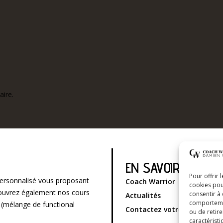
ire.
EN SAVOIR PLUS
Pour offrir 
ersonnalisé vous proposant
Coach Warrior
cookies pou
écouvrez également nos cours
consentir à
Actualités
comportement
g (mélange de functional
Contactez votre coach spor
ou de retire
caractéristi