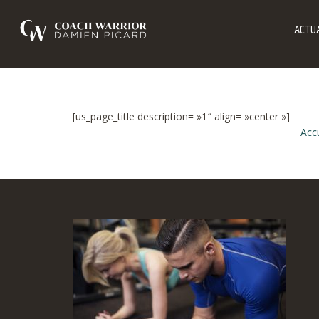
ACTUA
[us_page_title description= »1″ align= »center »]
Accu