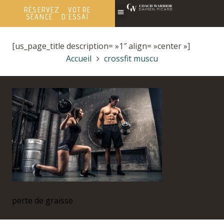
RÉSERVEZ VOTRE
SÉANCE D'ESSAI
[us_page_title description= »1″ align= »center »]
Accueil
crossfit muscu
perte de graisse