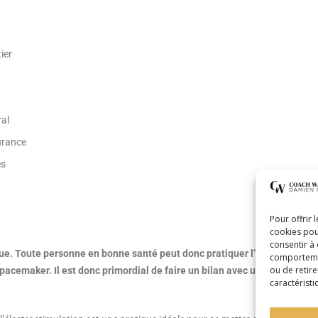
ier
ral
urance
es
Pour offrir 
cookies pou
consentir à
ue. Toute personne en bonne santé peut donc pratiquer l’EMS. ( À l’e
comportement
ou de retire
acemaker. Il est donc primordial de faire un bilan avec un coach sport
caractéristi