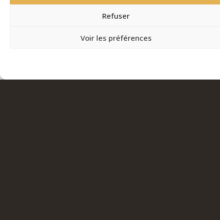
Refuser
Voir les préférences
Politique de Confidentialité – RGPD
Politique de Confidentialité – RGPD
LE COACHING SPORTIF PERSONNEL