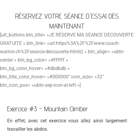
RÉSERVEZ VOTRE SÉANCE D'ESSAI DÈS
MAINTENANT
[ult_buttons btn_title= »JE RÉSERVE MA SÉANCE DÉCOUVERTE
GRATUITE » btn_link= »url:https%3A%2F%2Fwww.coach-
warrior.ch%2Fseance-decouverte.html||| » btn_align= »ubtn-
center » btn_bg_color= »#ffffff »
btn_bg_color_hover= »#dbdbdb »
btn_title_color_hover= »#000000″ icon_size= »32″
btn_icon_pos= »ubtn-sep-icon-at-left »]
Exercice #3 - Mountain Climber
En effet, avec cet exercice vous allez ainsi largement
travailler les abdos.