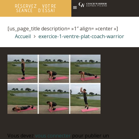
RÉSERVEZ VOTRE
SÉANCE D'ESSAI
[us_page_title description= »1″ align= »center »]
Accueil
exercice-1-ventre-plat-coach-warrior
Vous devez
vous connecter
pour publier un