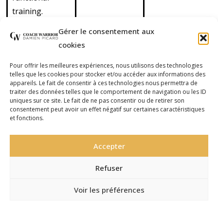
training.
Découvrez
Gérer le consentement aux
également nos
cookies
cours de cross
training en
Pour offrir les meilleures expériences, nous utilisons des technologies
telles que les cookies pour stocker et/ou accéder aux informations des
outdoor
appareils. Le fait de consentir à ces technologies nous permettra de
(extérieur) et de
traiter des données telles que le comportement de navigation ou les ID
uniques sur ce site. Le fait de ne pas consentir ou de retirer son
cross boxing
consentement peut avoir un effet négatif sur certaines caractéristiques
et fonctions.
(mélange de
functional
Accepter
training et de
boxe).
Refuser
Voir les préférences
Site réalisé par
Pandora
©2016-2026 Coach Warrior
Communication, agence web à
Politique de Confidentialité – RGPD
Politique de Confidentialité – RGPD
Mentions Légales