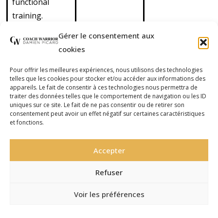
functional
training.
Découvrez
Gérer le consentement aux
également nos
cookies
cours de cross
training en
Pour offrir les meilleures expériences, nous utilisons des technologies
telles que les cookies pour stocker et/ou accéder aux informations des
outdoor
appareils. Le fait de consentir à ces technologies nous permettra de
(extérieur) et de
traiter des données telles que le comportement de navigation ou les ID
uniques sur ce site. Le fait de ne pas consentir ou de retirer son
cross boxing
consentement peut avoir un effet négatif sur certaines caractéristiques
et fonctions.
(mélange de
functional
Accepter
training et de
boxe).
Refuser
Voir les préférences
Site réalisé par
Pandora
©2016-2026 Coach Warrior
Communication, agence web à
Politique de Confidentialité – RGPD
Politique de Confidentialité – RGPD