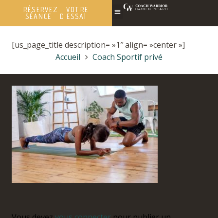
RÉSERVEZ VOTRE
SÉANCE D'ESSAI
[us_page_title description= »1″ align= »center »]
Accueil
Coach Sportif privé
Vous devez
vous connecter
pour publier un