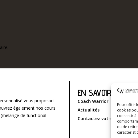
ire.
EN SAVOIR PLUS
ersonnalisé vous proposant
Coach Warrior
Pour offrir 
écouvrez également nos cours
Actualités
cookies pou
g (mélange de functional
consentir à
Contactez votre coach spor
comportement
ou de retire
caractéristi