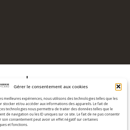
COORDONNÉES
Gérer le consentement aux cookies
Coach Warrior
les meilleures expériences, nous utilisons des technologies telles que les
Genève Suisse
r stocker et/ou accéder aux informations des appareils. Le fait de
+41 79 574 45 53
 ces technologies nous permettra de traiter des données telles que le
tif
 de navigation ou les ID uniques sur ce site. Le fait de ne pas consentir
r son consentement peut avoir un effet négatif sur certaines
ques et fonctions.