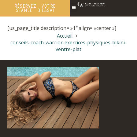
RÉSERVEZ VOTRE
SÉANCE D'ESSAI
[us_page_title description= »1″ align= »center »]
Accueil
conseils-coach-warrior-exercices-physiques-bikini-
ventre-plat