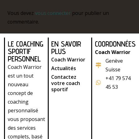
Vous devez
vous connecter
pour publier un
commentaire.
LE COACHING
EN SAVOIR
COORDONNÉES
SPORTIF
PLUS
Coach Warrior
PERSONNEL
Coach Warrior
Genève
Coach Warrior
Actualités
Suisse
est un tout
Contactez
+41 79 574
votre coach
nouveau
45 53
sportif
concept de
coaching
personnalisé
vous proposant
des services
complets, basé