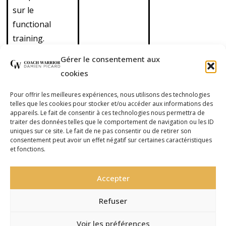
sur le
functional
training.
Découvrez
Gérer le consentement aux
également nos
cookies
cours de cross
training en
Pour offrir les meilleures expériences, nous utilisons des technologies
telles que les cookies pour stocker et/ou accéder aux informations des
outdoor
appareils. Le fait de consentir à ces technologies nous permettra de
(extérieur) et de
traiter des données telles que le comportement de navigation ou les ID
uniques sur ce site. Le fait de ne pas consentir ou de retirer son
cross boxing
consentement peut avoir un effet négatif sur certaines caractéristiques
et fonctions.
(mélange de
functional
Accepter
training et de
boxe).
Refuser
Voir les préférences