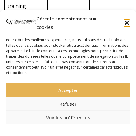
training.
Découvrez
Gérer le consentement aux
également nos
cookies
cours de cross
training en
Pour offrir les meilleures expériences, nous utilisons des technologies
telles que les cookies pour stocker et/ou accéder aux informations des
outdoor
appareils. Le fait de consentir à ces technologies nous permettra de
(extérieur) et de
traiter des données telles que le comportement de navigation ou les ID
uniques sur ce site. Le fait de ne pas consentir ou de retirer son
cross boxing
consentement peut avoir un effet négatif sur certaines caractéristiques
et fonctions.
(mélange de
functional
Accepter
training et de
boxe).
Refuser
Voir les préférences
Site réalisé par
Pandora
©2016-2026 Coach Warrior
Communication, agence web à
Politique de Confidentialité – RGPD
Politique de Confidentialité – RGPD
Mentions Légales