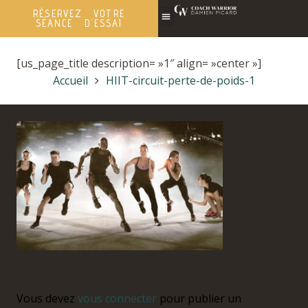
RÉSERVEZ VOTRE
SÉANCE D'ESSAI
[us_page_title description= »1″ align= »center »]
Accueil
HIIT-circuit-perte-de-poids-1
Vous devez
vous connecter
pour publier un