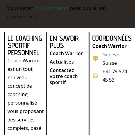
Vous devez
vous connecter
pour publier un
commentaire.
LE COACHING
EN SAVOIR
COORDONNÉES
SPORTIF
PLUS
Coach Warrior
PERSONNEL
Coach Warrior
Genève
Coach Warrior
Actualités
Suisse
est un tout
Contactez
+41 79 574
votre coach
nouveau
45 53
sportif
concept de
coaching
personnalisé
vous proposant
des services
complets, basé