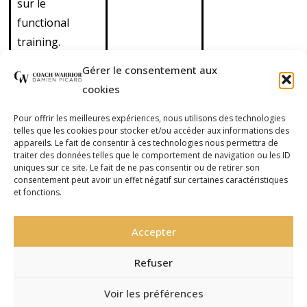
sur le
functional
training.
Découvrez
Gérer le consentement aux
également nos
cookies
cours de cross
training en
Pour offrir les meilleures expériences, nous utilisons des technologies
telles que les cookies pour stocker et/ou accéder aux informations des
outdoor
appareils. Le fait de consentir à ces technologies nous permettra de
(extérieur) et de
traiter des données telles que le comportement de navigation ou les ID
uniques sur ce site. Le fait de ne pas consentir ou de retirer son
cross boxing
consentement peut avoir un effet négatif sur certaines caractéristiques
et fonctions.
(mélange de
functional
Accepter
training et de
boxe).
Refuser
Voir les préférences