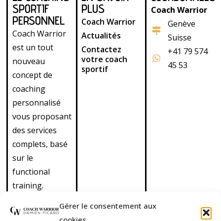
SPORTIF
PLUS
Coach Warrior
PERSONNEL
Coach Warrior
Genève
Coach Warrior
Actualités
Suisse
est un tout
Contactez
+41 79 574
votre coach
nouveau
45 53
sportif
concept de
coaching
personnalisé
vous proposant
des services
complets, basé
sur le
functional
training.
Découvrez
Gérer le consentement aux
également nos
cookies