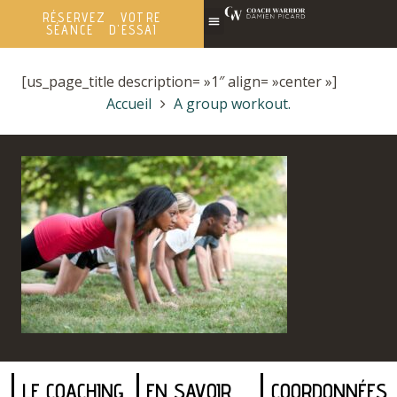
RÉSERVEZ VOTRE
SÉANCE D'ESSAI
[us_page_title description= »1″ align= »center »]
Accueil
A group workout.
LE COACHING
EN SAVOIR
COORDONNÉES