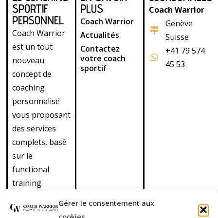
SPORTIF
PLUS
Coach Warrior
PERSONNEL
Coach Warrior
Genève
Coach Warrior
Actualités
Suisse
est un tout
Contactez
+41 79 574
votre coach
nouveau
45 53
sportif
concept de
coaching
personnalisé
vous proposant
des services
complets, basé
sur le
functional
training.
Découvrez
Gérer le consentement aux
également nos
cookies