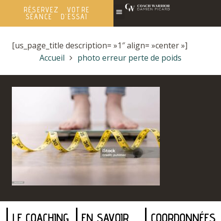
RÉSERVEZ VOTRE
SÉANCE D'ESSAI
[us_page_title description= »1″ align= »center »]
Accueil
photo erreur perte de poids
LE COACHING
EN SAVOIR
COORDONNÉES