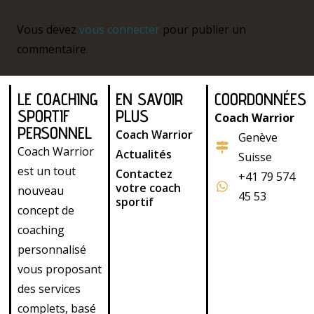
Vous devez
vous connecter
pour publier un
commentaire.
LE COACHING
EN SAVOIR
COORDONNÉES
SPORTIF
PLUS
Coach Warrior
PERSONNEL
Coach Warrior
Genève
Coach Warrior
Actualités
Suisse
est un tout
Contactez
+41 79 574
votre coach
nouveau
45 53
sportif
concept de
coaching
personnalisé
vous proposant
des services
complets, basé