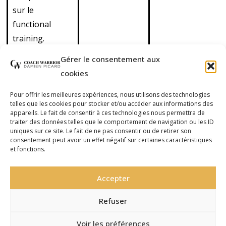
sur le
functional
training.
Découvrez
Gérer le consentement aux
également nos
cookies
cours de cross
training en
Pour offrir les meilleures expériences, nous utilisons des technologies
telles que les cookies pour stocker et/ou accéder aux informations des
outdoor
appareils. Le fait de consentir à ces technologies nous permettra de
(extérieur) et de
traiter des données telles que le comportement de navigation ou les ID
uniques sur ce site. Le fait de ne pas consentir ou de retirer son
cross boxing
consentement peut avoir un effet négatif sur certaines caractéristiques
et fonctions.
(mélange de
functional
Accepter
training et de
boxe).
Refuser
Voir les préférences