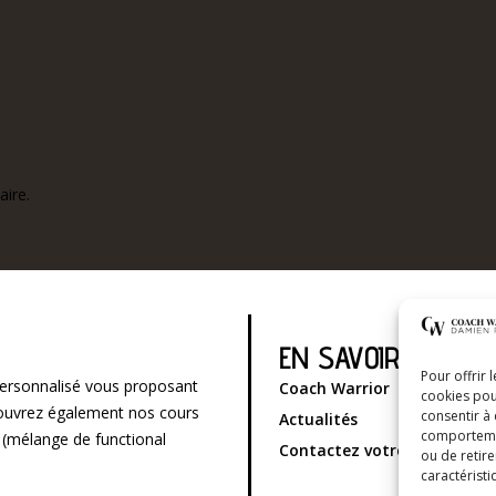
ire.
EN SAVOIR PLUS
Pour offrir 
ersonnalisé vous proposant
Coach Warrior
cookies pou
écouvrez également nos cours
consentir à
Actualités
comportement
g (mélange de functional
Contactez votre coach spor
ou de retire
caractéristi