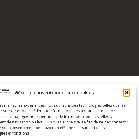
Gérer le consentement aux cookies
COORDONNÉES
les meilleures expériences, nous utilisons des technologies telles que les
Coach Warrior
r stocker et/ou accéder aux informations des appareils. Le fait de
Genève Suisse
 ces technologies nous permettra de traiter des données telles que le
 de navigation ou les ID uniques sur ce site. Le fait de ne pas consentir
+41 79 574 45 53
tif
r son consentement peut avoir un effet négatif sur certaines
ques et fonctions.