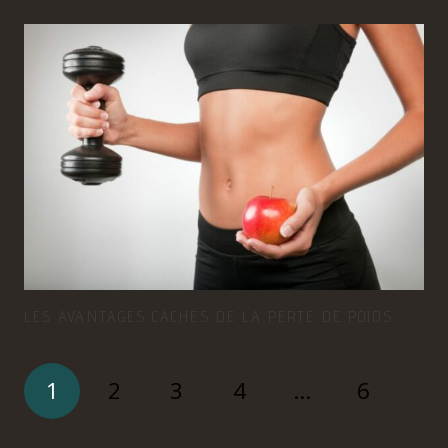
LES AVANTAGES CACHÉS DE LA PERTE DE POIDS
1
2
3
4
…
6