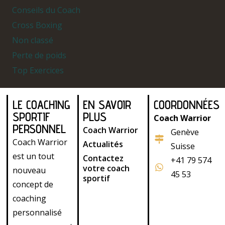
Conseils du Coach
Cross Boxing
Non classé
Perte de poids
Top Exercices
LE COACHING
EN SAVOIR
COORDONNÉES
SPORTIF
PLUS
Coach Warrior
PERSONNEL
Coach Warrior
Genève
Coach Warrior
Actualités
Suisse
est un tout
Contactez
+41 79 574
votre coach
nouveau
45 53
sportif
concept de
coaching
personnalisé