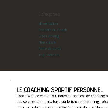
Catégories
alimentation
Conseils du Coach
Cross Boxing
Non classé
Perte de poids
Top Exercices
LE COACHING SPORTIF PERSONNEL
Coach Warrior est un tout nouveau concept de coaching p
des services complets, basé sur le functional training. D
de cross training en outdoor (extérieur) et de cross boxin