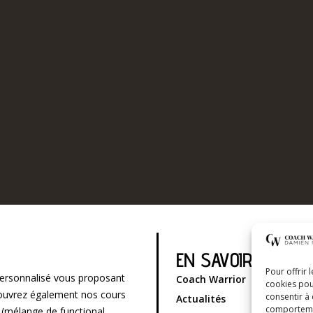
EN SAVOIR PLUS
Pour offrir 
ersonnalisé vous proposant
Coach Warrior
cookies pou
écouvrez également nos cours
consentir à
Actualités
comportement
g (mélange de functional