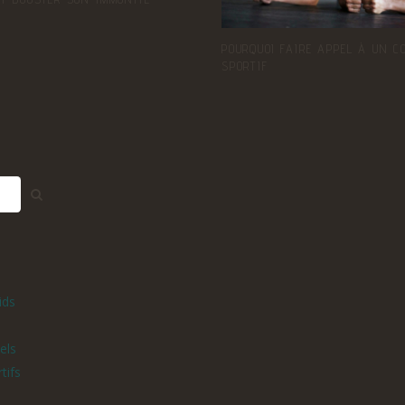
POURQUOI FAIRE APPEL À UN C
SPORTIF
ids
els
tifs