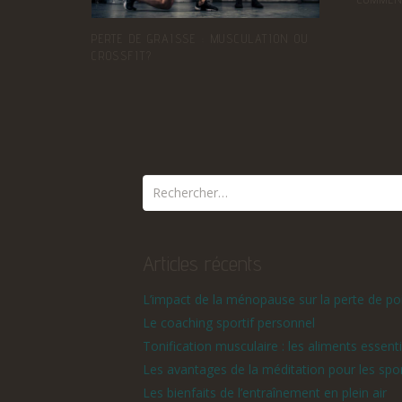
PERTE DE GRAISSE : MUSCULATION OU
CROSSFIT?
Articles récents
L’impact de la ménopause sur la perte de po
Le coaching sportif personnel
Tonification musculaire : les aliments essenti
Les avantages de la méditation pour les spor
Les bienfaits de l’entraînement en plein air