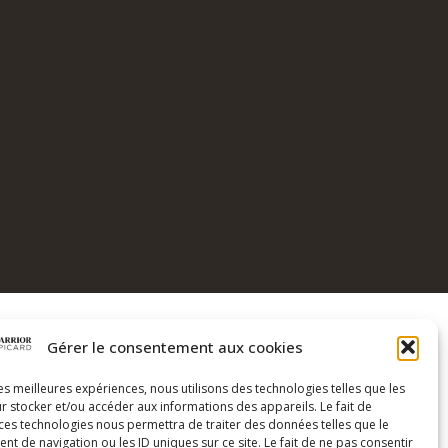
Gérer le consentement aux cookies
COORDONNÉES
les meilleures expériences, nous utilisons des technologies telles que les
Coach Warrior
r stocker et/ou accéder aux informations des appareils. Le fait de
Genève Suisse
 ces technologies nous permettra de traiter des données telles que le
 de navigation ou les ID uniques sur ce site. Le fait de ne pas consentir
+41 79 574 45 53