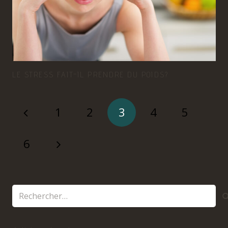
LE STRESS FAIT-IL PRENDRE DU POIDS?
1
2
3
4
5
6