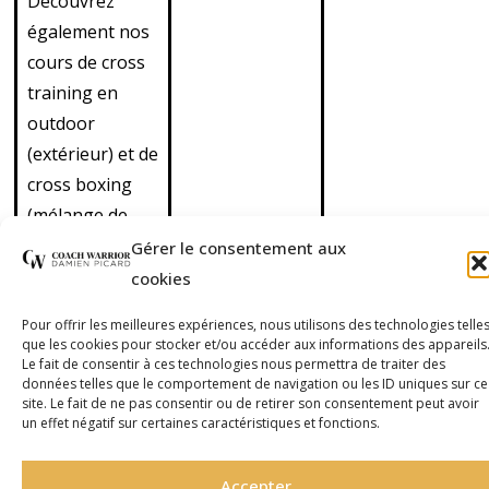
Découvrez
également nos
cours de cross
training en
outdoor
(extérieur) et de
cross boxing
(mélange de
functional
Gérer le consentement aux
training et de
cookies
boxe).
Pour offrir les meilleures expériences, nous utilisons des technologies telle
que les cookies pour stocker et/ou accéder aux informations des appareils
Le fait de consentir à ces technologies nous permettra de traiter des
données telles que le comportement de navigation ou les ID uniques sur ce
site. Le fait de ne pas consentir ou de retirer son consentement peut avoir
Site réalisé par
Pandora
©2016-2026 Coach Warrior
un effet négatif sur certaines caractéristiques et fonctions.
Communication, agence web à
Mentions Légales
Montpellier & Lyon
Politique de Confidentialité
Accepter