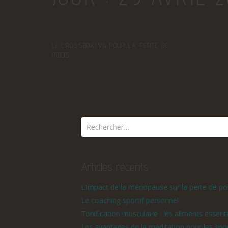
LE CROSSBOXING POUR LA PERTE DE
POIDS
Articles récents
L’impact de la ménopause sur la perte de po
Le coaching sportif personnel
Tonification musculaire : les aliments essenti
Les avantages de la méditation pour les spor