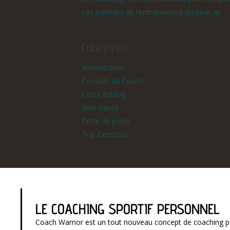
Les bienfaits de l’entraînement en plein air
Catégories
alimentation
Conseils du Coach
Cross Boxing
Non classé
Perte de poids
Top Exercices
LE COACHING SPORTIF PERSONNEL
Coach Warrior est un tout nouveau concept de coaching p