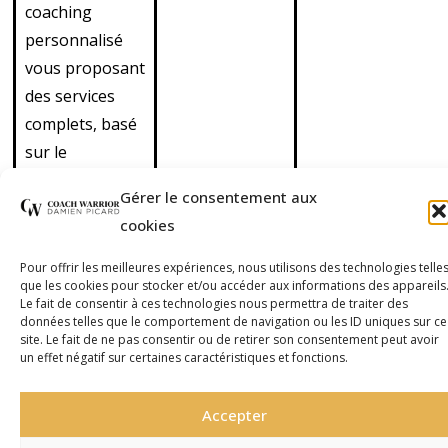
coaching
personnalisé
vous proposant
des services
complets, basé
sur le
functional
Gérer le consentement aux
training.
cookies
Découvrez
également nos
Pour offrir les meilleures expériences, nous utilisons des technologies telle
que les cookies pour stocker et/ou accéder aux informations des appareils
cours de cross
Le fait de consentir à ces technologies nous permettra de traiter des
training en
données telles que le comportement de navigation ou les ID uniques sur ce
site. Le fait de ne pas consentir ou de retirer son consentement peut avoir
outdoor
un effet négatif sur certaines caractéristiques et fonctions.
(extérieur) et de
cross boxing
Accepter
(mélange de