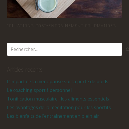
COLLATIONS POST-ENTRAÎNEMENT GOURMANDES
Articles récents
L’impact de la ménopause sur la perte de poids
Le coaching sportif personnel
Tonification musculaire : les aliments essentiels
Les avantages de la méditation pour les sportifs
Les bienfaits de l’entraînement en plein air