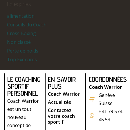
Catégories
alimentation
Conseils du Coach
Cross Boxing
Non classé
Perte de poids
Top Exercices
LE COACHING
EN SAVOIR
COORDONNÉES
SPORTIF
PLUS
Coach Warrior
PERSONNEL
Coach Warrior
Genève
Coach Warrior
Actualités
Suisse
est un tout
Contactez
+41 79 574
votre coach
nouveau
45 53
sportif
concept de