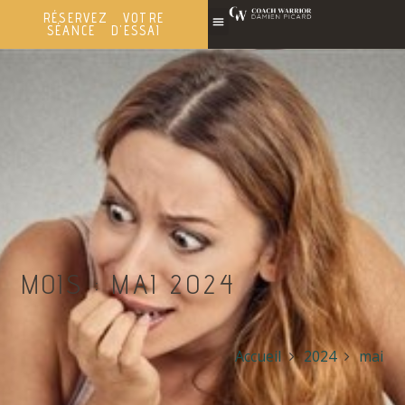
RÉSERVEZ VOTRE
SÉANCE D'ESSAI
MOIS :
MAI 2024
Accueil
2024
mai